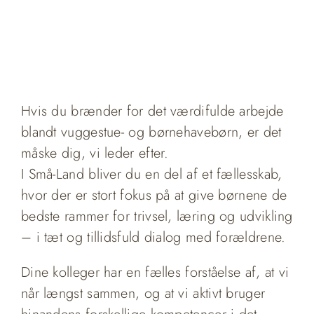
featured_slider="yes" type="image" link=""
linktarget="_self" lightbox="no"
image_id="0|full"]https://smaa-land.dk/wp-
content/uploads/2022/10/Lonneberg-
10.jpg[/fusion_slide][/fusion_slider]
Hvis du brænder for det værdifulde arbejde
blandt vuggestue- og børnehavebørn, er det
måske dig, vi leder efter.
I Små-Land bliver du en del af et fællesskab,
hvor der er stort fokus på at give børnene de
bedste rammer for trivsel, læring og udvikling
– i tæt og tillidsfuld dialog med forældrene.
Dine kolleger har en fælles forståelse af, at vi
når længst sammen, og at vi aktivt bruger