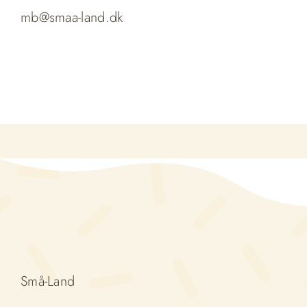
mb@smaa-land.dk
Små-Land