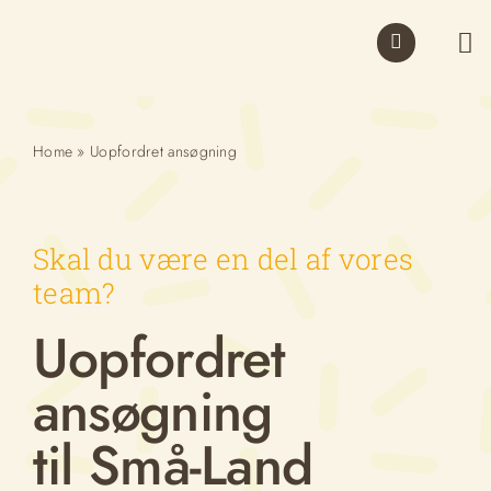
Skip
to
Tog
content
Nav
Home
»
Uopfordret ansøgning
Skal du være en del af vores
team?
Uopfordret
ansøgning
til Små-Land