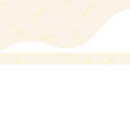
[fusion_slider hover_type="none"
hide_on_mobile="small-visibility,medium-
visibility,large-visibility" width="100%"
height="100%"][fusion_slide